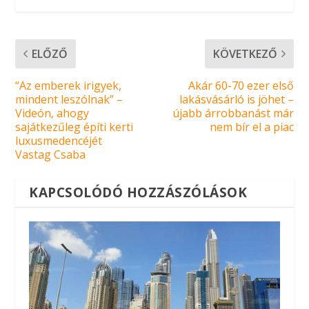
ELŐZŐ
KÖVETKEZŐ
“Az emberek irigyek,
Akár 60-70 ezer első
mindent leszólnak” –
lakásvásárló is jöhet –
Videón, ahogy
újabb árrobbanást már
sajátkezűleg építi kerti
nem bír el a piac
luxusmedencéjét
Vastag Csaba
KAPCSOLÓDÓ HOZZÁSZÓLÁSOK