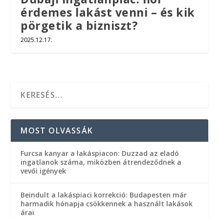
érdemes lakást venni – és kik
pörgetik a bizniszt?
2025.12.17.
MOST OLVASSÁK
Furcsa kanyar a lakáspiacon: Duzzad az eladó
ingatlanok száma, miközben átrendeződnek a
vevői igények
Beindult a lakáspiaci korrekció: Budapesten már
harmadik hónapja csökkennek a használt lakások
árai