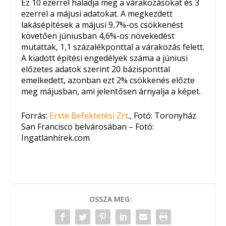
Ez 10 ezerrel haladja meg a várakozásokat és 3
ezerrel a májusi adatokat. A megkezdett
lakásépítések a májusi 9,7%-os csökkenést
követően júniusban 4,6%-os növekedést
mutattak, 1,1 százalékponttal a várakozás felett.
A kiadott építési engedélyek száma a júniusi
előzetes adatok szerint 20 bázisponttal
emelkedett, azonban ezt 2% csökkenés előzte
meg májusban, ami jelentősen árnyalja a képet.
Forrás:
Erste Befektetési Zrt
., Fotó: Toronyház
San Francisco belvárosában – Fotó:
Ingatlanhírek.com
OSSZA MEG: