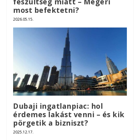
feszültség miatt – Megéri
most befektetni?
2026.05.15.
Dubaji ingatlanpiac: hol
érdemes lakást venni – és kik
pörgetik a bizniszt?
2025.12.17.