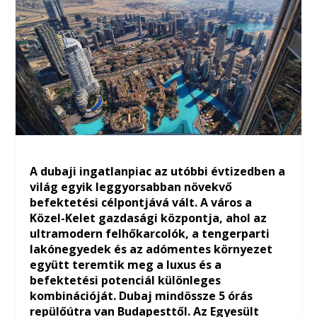
A dubaji ingatlanpiac az utóbbi évtizedben a
világ egyik leggyorsabban növekvő
befektetési célpontjává vált.
A váro
s a
Közel-Kelet gazdasági központja, ahol az
ultramodern felhőkarcolók, a tengerparti
lakónegyedek és az adómentes környezet
együtt teremtik meg a luxus és a
befektetési potenciál különleges
kombinációját. Dubaj mindössze 5 órás
repülőútra van Budapesttől. Az Egyesült