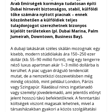
Arab Emírségek kormánya tudatosan építi
Dubai hírnevét biztonságos, stabil, külföldi
tőke számára nyitott piacnak – ennek
köszönhetően a külföldiek teljes
tulajdonjogot szerezhetnek bizonyos
kijelölt területeken (pl. Dubai Marina, Palm
Jumeirah, Downtown, Business Bay).
A dubaji lakásárak széles skálán mozognak: egy
kisebb, modern stúdiólakás ára 150–250 ezer
dollár (kb. 55–90 millió forint), míg egy tengerre
néző luxus apartman akár 1–3 millió dollárba is
kerülhet. A piac ugyan dráguló tendenciát
mutat, de a nemzetközi összevetésben még
mindig olcsóbb, mint például London, Párizs
vagy Szingapúr. Ráadásul nincs ingatlanadó
vagy személyi jövedelemadó, ami jelentős előnyt
jelent hosszú távú befektetőknek. A fenntartási
költségek viszont magasak lehetnek, mivel a
társasházakban gyakori a közös szolgáltatási