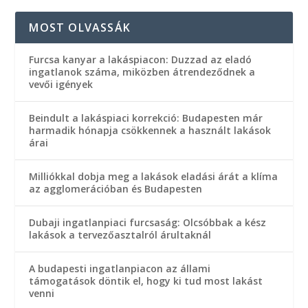
MOST OLVASSÁK
Furcsa kanyar a lakáspiacon: Duzzad az eladó
ingatlanok száma, miközben átrendeződnek a
vevői igények
Beindult a lakáspiaci korrekció: Budapesten már
harmadik hónapja csökkennek a használt lakások
árai
Milliókkal dobja meg a lakások eladási árát a klíma
az agglomerációban és Budapesten
Dubaji ingatlanpiaci furcsaság: Olcsóbbak a kész
lakások a tervezőasztalról árultaknál
A budapesti ingatlanpiacon az állami
támogatások döntik el, hogy ki tud most lakást
venni