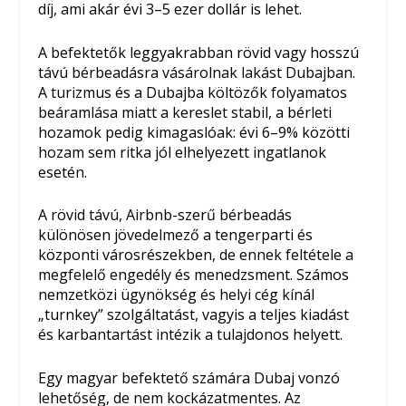
díj, ami akár évi 3–5 ezer dollár is lehet.
A befektetők leggyakrabban rövid vagy hosszú
távú bérbeadásra vásárolnak lakást Dubajban.
A turizmus és a Dubajba költözők folyamatos
beáramlása miatt a kereslet stabil, a bérleti
hozamok pedig kimagaslóak: évi 6–9% közötti
hozam sem ritka jól elhelyezett ingatlanok
esetén.
A rövid távú, Airbnb-szerű bérbeadás
különösen jövedelmező a tengerparti és
központi városrészekben, de ennek feltétele a
megfelelő engedély és menedzsment. Számos
nemzetközi ügynökség és helyi cég kínál
„turnkey” szolgáltatást, vagyis a teljes kiadást
és karbantartást intézik a tulajdonos helyett.
Egy magyar befektető számára Dubaj vonzó
lehetőség, de nem kockázatmentes. Az