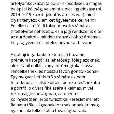
árfolyamkockázat (a dollár erősödése), a magas
belépési költség, valamint a piac ingadozása (pl.
2014–2019 között jelentős áresés volt) mind
olyan tényezők, amiket figyelembe kell venni.
Emellett a külföldi tulajdonosok számára a
hitelfelvétel nehezebb, és a jogi rendszer is eltér
az európaitól – minden tranzakcióhoz érdemes
helyi ügyvédet és hiteles ügynököt bevonni.
A dubaji ingatlanbefektetés jó hozamú,
prémium kategóriás lehetőség, főleg azoknak,
akik stabil dollár- vagy eurómegtakarítással
rendelkeznek, és hosszú távon gondolkodnak.
Egy magyar befektető számára ez nem
feltétlenül az „első külföldi befektetés”, inkább
a portfólió diverzifikálására alkalmas, mivel
biztonságos országban, adómentes
környezetben, erős turisztikai kereslet mellett
fialhat a tőke. Ugyanakkor csak annak éri meg
igazán, aki felkészült a távolságból való