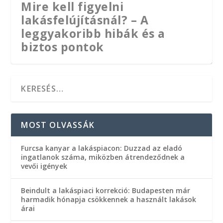
Mire kell figyelni
lakásfelújításnál? – A
leggyakoribb hibák és a
biztos pontok
MOST OLVASSÁK
Furcsa kanyar a lakáspiacon: Duzzad az eladó
ingatlanok száma, miközben átrendeződnek a
vevői igények
Beindult a lakáspiaci korrekció: Budapesten már
Egymilliós nappali nyerte a
A konyhai pára alattomos
harmadik hónapja csökkennek a használt lakások
árai
megfizethető otthonok
ellensége a klímádnak, sokan