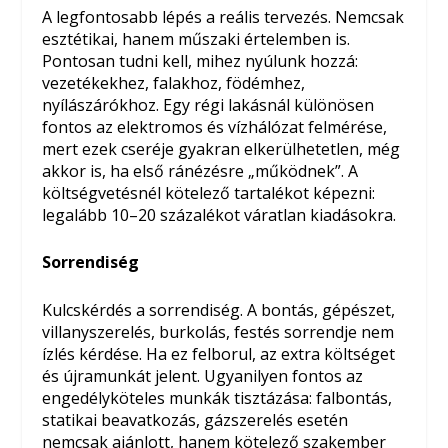
A legfontosabb lépés a reális tervezés. Nemcsak
esztétikai, hanem műszaki értelemben is.
Pontosan tudni kell, mihez nyúlunk hozzá:
vezetékekhez, falakhoz, födémhez,
nyílászárókhoz. Egy régi lakásnál különösen
fontos az elektromos és vízhálózat felmérése,
mert ezek cseréje gyakran elkerülhetetlen, még
akkor is, ha első ránézésre „működnek”. A
költségvetésnél kötelező tartalékot képezni:
legalább 10–20 százalékot váratlan kiadásokra.
Sorrendiség
Kulcskérdés a sorrendiség. A bontás, gépészet,
villanyszerelés, burkolás, festés sorrendje nem
ízlés kérdése. Ha ez felborul, az extra költséget
és újramunkát jelent. Ugyanilyen fontos az
engedélyköteles munkák tisztázása: falbontás,
statikai beavatkozás, gázszerelés esetén
nemcsak ajánlott, hanem kötelező szakember