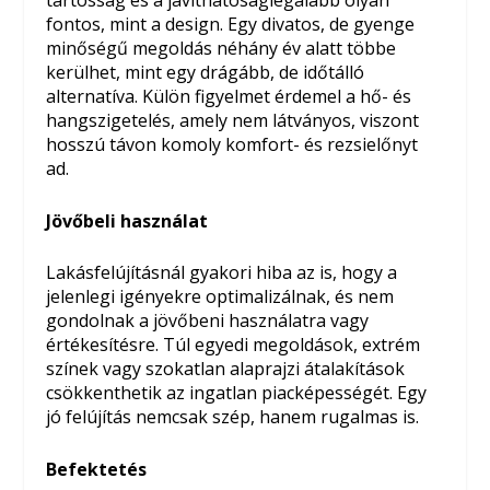
tartósság és a javíthatóságlegalább olyan
fontos, mint a design. Egy divatos, de gyenge
minőségű megoldás néhány év alatt többe
kerülhet, mint egy drágább, de időtálló
alternatíva. Külön figyelmet érdemel a hő- és
hangszigetelés, amely nem látványos, viszont
hosszú távon komoly komfort- és rezsielőnyt
ad.
Jövőbeli használat
Lakásfelújításnál gyakori hiba az is, hogy a
jelenlegi igényekre optimalizálnak, és nem
gondolnak a jövőbeni használatra vagy
értékesítésre. Túl egyedi megoldások, extrém
színek vagy szokatlan alaprajzi átalakítások
csökkenthetik az ingatlan piacképességét. Egy
jó felújítás nemcsak szép, hanem rugalmas is.
Befektetés