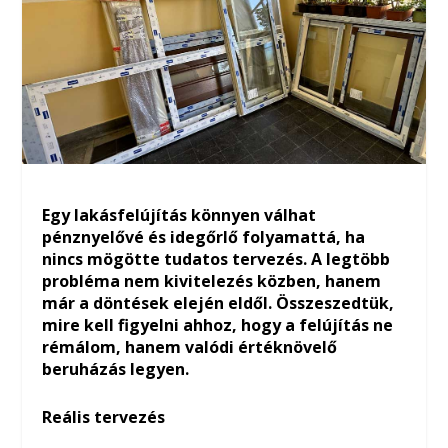
Egy lakásfelújítás könnyen válhat
pénznyelővé és idegőrlő folyamattá, ha
nincs mögötte tudatos tervezés. A legtöbb
probléma nem kivitelezés közben, hanem
már a döntések elején eldől. Összeszedtük,
mire kell figyelni ahhoz, hogy a felújítás ne
rémálom, hanem valódi értéknövelő
beruházás legyen.
Reális tervezés