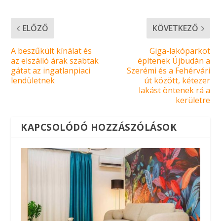
ELŐZŐ
KÖVETKEZŐ
A beszűkült kínálat és
Giga-lakóparkot
az elszálló árak szabtak
építenek Újbudán a
gátat az ingatlanpiaci
Szerémi és a Fehérvári
lendületnek
út között, kétezer
lakást öntenek rá a
kerületre
KAPCSOLÓDÓ HOZZÁSZÓLÁSOK