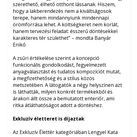
szerethető, élhető otthont lássanak. Hiszem,
hogy a lakberendezés nem a kiváltságosok
terepe, hanem mindannyiunk mindennapi
örömforrása lehet. A költségkeret nem korlát,
hanem tervezési feladat: ésszerű döntésekkel
karakteres tér születhet” – mondta Banyár
Enikő.
A zsűri értékelése szerint a koncepció
funkcionális gondolkodást, fegyelmezett
anyagválasztást és tudatos kompozíciót mutat,
a megfizethetőség és a stílus közös
metszetében. A látogatók a négy helyszínen azt
is láthatták, milyen konkrét termékekből és
árakon állt össze a bemutatott enteriőr, ami
ritka átláthatóságot adott a döntéshez.
Exkluzív életteret is díjaztak
Az Exkluzív Élettér kategóriában Lengyel Kata