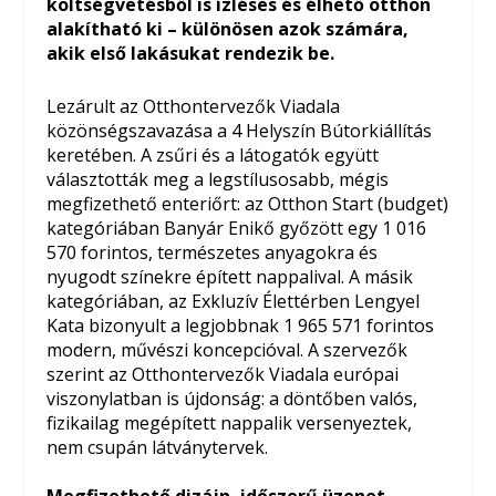
költségvetésből is ízléses és élhető otthon
alakítható ki – különösen azok számára,
akik első lakásukat rendezik be.
Lezárult az Otthontervezők Viadala
közönségszavazása a 4 Helyszín Bútorkiállítás
keretében. A zsűri és a látogatók együtt
választották meg a legstílusosabb, mégis
megfizethető enteriőrt: az Otthon Start (budget)
kategóriában Banyár Enikő győzött egy 1 016
570 forintos, természetes anyagokra és
nyugodt színekre épített nappalival. A másik
kategóriában, az Exkluzív Élettérben Lengyel
Kata bizonyult a legjobbnak 1 965 571 forintos
modern, művészi koncepcióval. A szervezők
szerint az Otthontervezők Viadala európai
viszonylatban is újdonság: a döntőben valós,
fizikailag megépített nappalik versenyeztek,
nem csupán látványtervek.
Megfizethető dizájn, időszerű üzenet