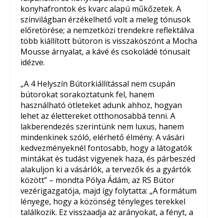
konyhafrontok és kvarc alapú műkőzetek. A
színvilágban érzékelhető volt a meleg tónusok
előretörése; a nemzetközi trendekre reflektálva
több kiállított bútoron is visszaköszönt a Mocha
Mousse árnyalat, a kávé és csokoládé tónusait
idézve.
„A 4 Helyszín Bútorkiállítással nem csupán
bútorokat sorakoztatunk fel, hanem
használható ötleteket adunk ahhoz, hogyan
lehet az élettereket otthonosabbá tenni. A
lakberendezés szerintünk nem luxus, hanem
mindenkinek szóló, elérhető élmény. A vásári
kedvezményeknél fontosabb, hogy a látogatók
mintákat és tudást vigyenek haza, és párbeszéd
alakuljon ki a vásárlók, a tervezők és a gyártók
között” – mondta Pólya Ádám, az RS Bútor
vezérigazgatója, majd így folytatta: „A formátum
lényege, hogy a közönség tényleges terekkel
találkozik. Ez visszaadja az arányokat, a fényt, a