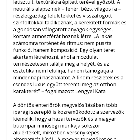
letisztult, textúrákra épített terével győzött. A
neutrális alapszínek – fehér, bézs, világos fa –
részletgazdag felületekkel és visszafogott
színfoltokkal találkoznak, a kerekített formák és
a gondosan válogatott anyagok egységes,
kortárs atmoszférát hoznak létre. „A lakás
számomra történet és ritmus; nem puszta
funkció, hanem kompozíció. Egy olyan teret
akartam létrehozni, ahol a mozdulat
természetesen találja meg a helyét, és az
esztétika nem felülírja, hanem támogatja a
mindennapi használatot. A finom részletek és a
csendes luxus együtt teremti meg az otthon
karakterét” – fogalmazott Lengyel Kata.
A döntős enteriőrök megvalósításában több
iparági szereplő is közreműködött; a szervezők
kiemelik, hogy a hazai tervezők és a magyar
bútoripar minőségi munkája sokszor
alulértékelt, miközben versenyképes
alternatívát kínál. „A magyar tervezőket és a