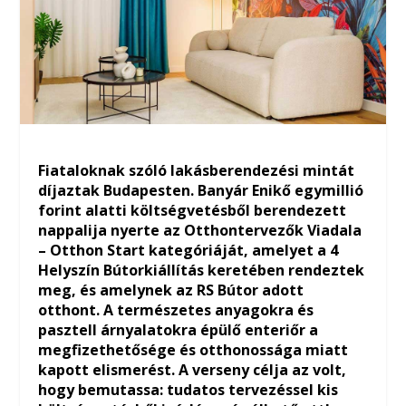
Fiataloknak szóló lakásberendezési mintát
díjaztak Budapesten. Banyár Enikő egymillió
forint alatti költségvetésből berendezett
nappalija nyerte az Otthontervezők Viadala
– Otthon Start kategóriáját, amelyet a 4
Helyszín Bútorkiállítás keretében rendeztek
meg, és amelynek az RS Bútor adott
otthont. A természetes anyagokra és
pasztell árnyalatokra épülő enteriőr a
megfizethetősége és otthonossága miatt
kapott elismerést. A verseny célja az volt,
hogy bemutassa: tudatos tervezéssel kis