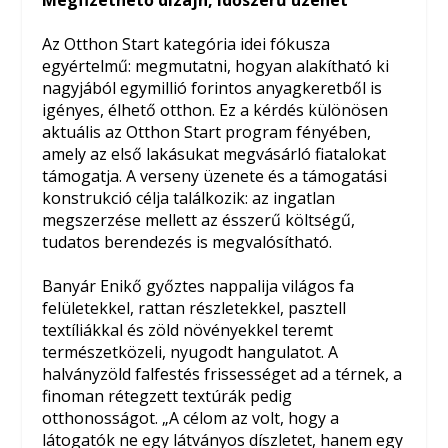
Az Otthon Start kategória idei fókusza
egyértelmű: megmutatni, hogyan alakítható ki
nagyjából egymillió forintos anyagkeretből is
igényes, élhető otthon. Ez a kérdés különösen
aktuális az Otthon Start program fényében,
amely az első lakásukat megvásárló fiatalokat
támogatja. A verseny üzenete és a támogatási
konstrukció célja találkozik: az ingatlan
megszerzése mellett az ésszerű költségű,
tudatos berendezés is megvalósítható.
Banyár Enikő győztes nappalija világos fa
felületekkel, rattan részletekkel, pasztell
textíliákkal és zöld növényekkel teremt
természetközeli, nyugodt hangulatot. A
halványzöld falfestés frissességet ad a térnek, a
finoman rétegzett textúrák pedig
otthonosságot. „A célom az volt, hogy a
látogatók ne egy látványos díszletet, hanem egy