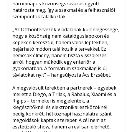
háromnapos közönségszavazás együtt
határozta meg, így a szakmai és a felhasználói
szempontok találkoztak.
„Az Otthontervezők Viadalának különlegessége,
hogy a közönség nem katalóguslapokon és
képeken keresztül, hanem valós léptékben,
bejárható módon találkozik a tervekkel. Ez
nemcsak élmény, hanem tiszta visszajelzés
arról, hogyan működik egy enteriőr a
gyakorlatban. A formátum szakmailag is új
távlatokat nyit” – hangsúlyozta Ács Erzsébet.
A megvalósult terekben a partnerek – egyebek
mellett a Diego, a Trilak, a Rábalux, Xiaomi és a
Rigips – termékei is megjelentek, a
kiegészítőknél és elektronikai eszközöknél
pedig konkrét, hétköznapi használatra szánt
megoldások kaptak szerepet. A cél nem az
esztétizáló show, hanem a reálisan elérhető,