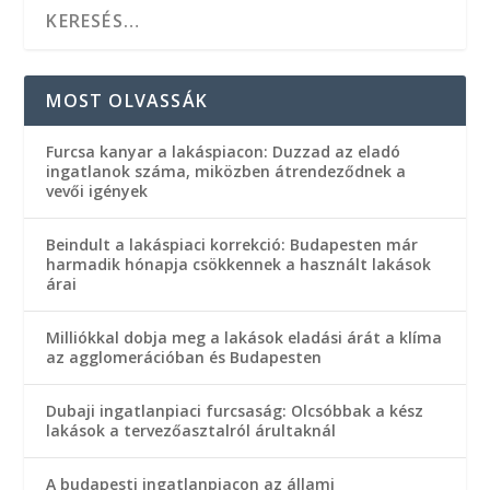
MOST OLVASSÁK
Furcsa kanyar a lakáspiacon: Duzzad az eladó
ingatlanok száma, miközben átrendeződnek a
vevői igények
Beindult a lakáspiaci korrekció: Budapesten már
harmadik hónapja csökkennek a használt lakások
árai
Milliókkal dobja meg a lakások eladási árát a klíma
az agglomerációban és Budapesten
Dubaji ingatlanpiaci furcsaság: Olcsóbbak a kész
lakások a tervezőasztalról árultaknál
A budapesti ingatlanpiacon az állami