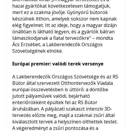
hazai gyártókat következetesen támogatjuk,
mert ez a szakma jövője. Gyönyörű bútorok
készülnek itthon, amelyek sokszor nem kapnak
elég figyelmet. Itt az ideje, hogy a magyar dizájn
önállóan is látható legyen, és a gyártók bátran
támaszkodjanak a fiatal tervezőkre” – mondta
Ács Erzsébet, a Lakberendezők Országos
Szövetségének elnöke.
Európai premier: valódi terek versenye
A Lakberendezők Országos Szövetsége és az RS
Bútor által szervezett Otthontervezők Viadala
európai összevetésben is úttörő: a döntőbe
jutott pályaművek valódi, bejárható
enteriőrökként épültek fel az RS Bútor
áruházában. A pályázati szakaszt intenzív 3D-
tervezés előzte meg, majd a szakmai zsűri által
kiválasztott tervek a helyszínen ölthettek testet.
A végeredményt a zsűri pontozása és a