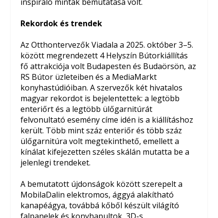
inspiráló minták bemutatása volt.
Rekordok és trendek
Az Otthontervezők Viadala a 2025. október 3–5.
között megrendezett 4 Helyszín Bútorkiállítás
fő attrakciója volt Budapesten és Budaörsön, az
RS Bútor üzleteiben és a MediaMarkt
konyhastúdióiban. A szervezők két hivatalos
magyar rekordot is bejelentettek: a legtöbb
enteriőrt és a legtöbb ülőgarnitúrát
felvonultató esemény címe idén is a kiállításhoz
került. Több mint száz enteriőr és több száz
ülőgarnitúra volt megtekinthető, emellett a
kínálat kifejezetten széles skálán mutatta be a
jelenlegi trendeket.
A bemutatott újdonságok között szerepelt a
MobilaDalin elektromos, ággyá alakítható
kanapéágya, továbbá kőből készült világító
falpanelek és konyhapultok, 3D-s