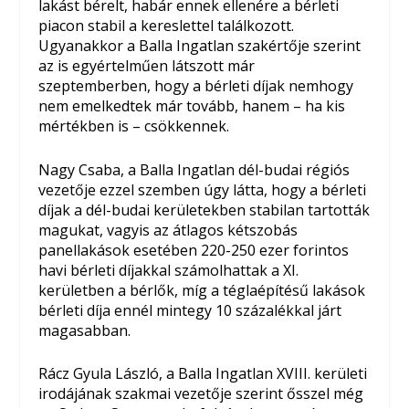
lakást bérelt, habár ennek ellenére a bérleti
piacon stabil a kereslettel találkozott.
Ugyanakkor a Balla Ingatlan szakértője szerint
az is egyértelműen látszott már
szeptemberben, hogy a bérleti díjak nemhogy
nem emelkedtek már tovább, hanem – ha kis
mértékben is – csökkennek.
Nagy Csaba, a Balla Ingatlan dél-budai régiós
vezetője ezzel szemben úgy látta, hogy a bérleti
díjak a dél-budai kerületekben stabilan tartották
magukat, vagyis az átlagos kétszobás
panellakások esetében 220-250 ezer forintos
havi bérleti díjakkal számolhattak a XI.
kerületben a bérlők, míg a téglaépítésű lakások
bérleti díja ennél mintegy 10 százalékkal járt
magasabban.
Rácz Gyula László, a Balla Ingatlan XVIII. kerületi
irodájának szakmai vezetője szerint ősszel még