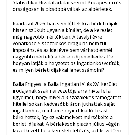
Statisztikai Hivatal adatai szerint Budapesten és
országosan is olcsóbbá váltak az albérletek.
Ráadásul 2026-ban sem lőttek ki a bérleti díjak,
hiszen szűkült ugyan a kínálat, de a kereslet
még nagyobb mértékben. A tavalyi évre
vonatkozó 5 százalékos drágulás nem túl
impozáns, és az idei évre sem várható ennél
nagyobb mértékű albérleti díj emelkedés. De
hogyan látják a helyzetet az ingatlanközvetítők,
és milyen bérleti díjakkal lehet számolni?
Balla Frigyes, a Balla Ingatlan IV. és XV. kerületi
irodájának szakmai vezetője arra hívta fel a
figyelmet, hogy mivel a 3 százalékos támogatott
hitellel sokan kedvezőbb áron juthattak saját
ingatlanhoz, mint amennyiért kiadó lakást
bérelhettek, így ez valamelyest mérsékelte a
bérleti díjakat. A bérlakások piacán július végén
következett be a keresleti tetőzés, azt követően