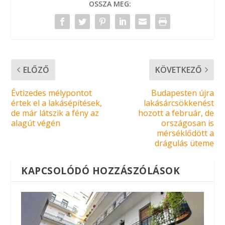
OSSZA MEG:
ELŐZŐ
KÖVETKEZŐ
Évtizedes mélypontot
Budapesten újra
értek el a lakásépítések,
lakásárcsökkenést
de már látszik a fény az
hozott a február, de
alagút végén
országosan is
mérséklődött a
drágulás üteme
KAPCSOLÓDÓ HOZZÁSZÓLÁSOK