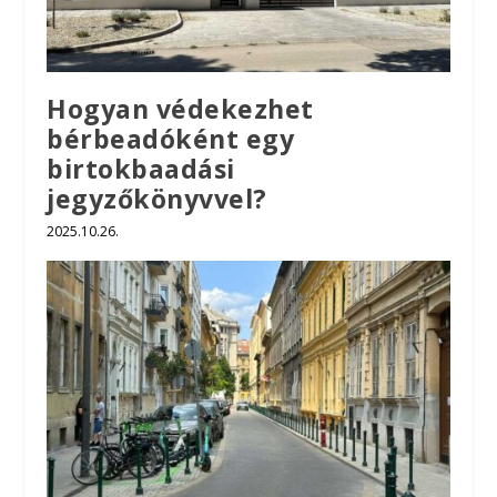
Hogyan védekezhet
bérbeadóként egy
birtokbaadási
jegyzőkönyvvel?
2025.10.26.