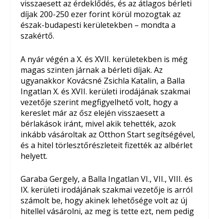
visszaesett az érdeklődés, és az átlagos bérleti
díjak 200-250 ezer forint körül mozogtak az
észak-budapesti kerületekben – mondta a
szakértő.
A nyár végén a X. és XVII. kerületekben is még
magas szinten járnak a bérleti díjak. Az
ugyanakkor Kovácsné Zsichla Katalin, a Balla
Ingatlan X. és XVII. kerületi irodájának szakmai
vezetője szerint megfigyelhető volt, hogy a
kereslet már az ősz elején visszaesett a
bérlakások iránt, mivel akik tehették, azok
inkább vásároltak az Otthon Start segítségével,
és a hitel törlesztőrészleteit fizették az albérlet
helyett.
Garaba Gergely, a Balla Ingatlan VI., VII., VIII. és
IX. kerületi irodájának szakmai vezetője is arról
számolt be, hogy akinek lehetősége volt az új
hitellel vásárolni, az meg is tette ezt, nem pedig