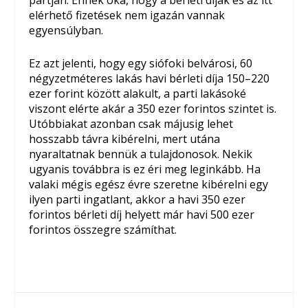
partján. Ennek oka, hogy a bérleti díjak és az itt
elérhető fizetések nem igazán vannak
egyensúlyban.
Ez azt jelenti, hogy egy siófoki belvárosi, 60
négyzetméteres lakás havi bérleti díja 150–220
ezer forint között alakult, a parti lakásoké
viszont elérte akár a 350 ezer forintos szintet is.
Utóbbiakat azonban csak májusig lehet
hosszabb távra kibérelni, mert utána
nyaraltatnak bennük a tulajdonosok. Nekik
ugyanis továbbra is ez éri meg leginkább. Ha
valaki mégis egész évre szeretne kibérelni egy
ilyen parti ingatlant, akkor a havi 350 ezer
forintos bérleti díj helyett már havi 500 ezer
forintos összegre számíthat.