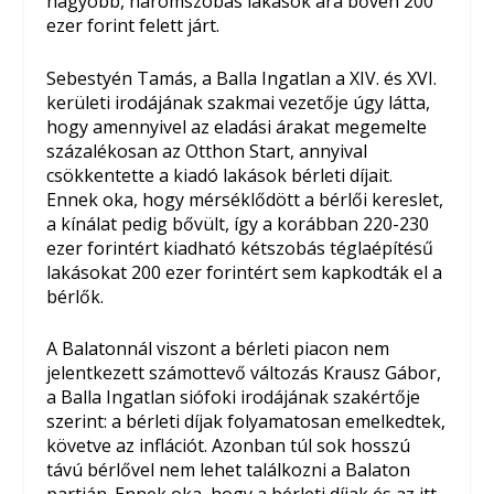
nagyobb, háromszobás lakások ára bőven 200
ezer forint felett járt.
Sebestyén Tamás, a Balla Ingatlan a XIV. és XVI.
kerületi irodájának szakmai vezetője úgy látta,
hogy amennyivel az eladási árakat megemelte
százalékosan az Otthon Start, annyival
csökkentette a kiadó lakások bérleti díjait.
Ennek oka, hogy mérséklődött a bérlői kereslet,
a kínálat pedig bővült, így a korábban 220-230
ezer forintért kiadható kétszobás téglaépítésű
lakásokat 200 ezer forintért sem kapkodták el a
bérlők.
A Balatonnál viszont a bérleti piacon nem
jelentkezett számottevő változás Krausz Gábor,
a Balla Ingatlan siófoki irodájának szakértője
szerint: a bérleti díjak folyamatosan emelkedtek,
követve az inflációt. Azonban túl sok hosszú
távú bérlővel nem lehet találkozni a Balaton