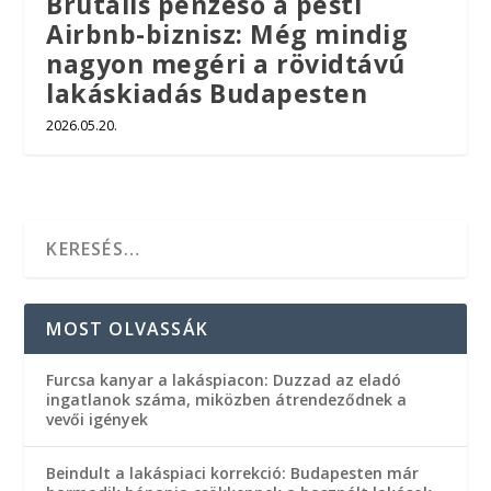
Brutális pénzeső a pesti
Airbnb-biznisz: Még mindig
nagyon megéri a rövidtávú
lakáskiadás Budapesten
2026.05.20.
MOST OLVASSÁK
Furcsa kanyar a lakáspiacon: Duzzad az eladó
ingatlanok száma, miközben átrendeződnek a
vevői igények
Beindult a lakáspiaci korrekció: Budapesten már