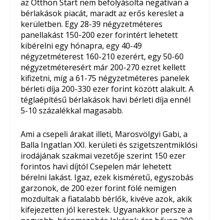
az Otthon Start nem befolyásolta negatívan a
bérlakások piacát, maradt az erős kereslet a
kerületben. Egy 28-39 négyzetméteres
panellakást 150-200 ezer forintért lehetett
kibérelni egy hónapra, egy 40-49
négyzetméterest 160-210 ezerért, egy 50-60
négyzetméteresért már 200-270 ezret kellett
kifizetni, míg a 61-75 négyzetméteres panelek
bérleti díja 200-330 ezer forint között alakult. A
téglaépítésű bérlakások havi bérleti díja ennél
5-10 százalékkal magasabb.
Ami a csepeli árakat illeti, Marosvölgyi Gabi, a
Balla Ingatlan XXI. kerületi és szigetszentmiklósi
irodájának szakmai vezetője szerint 150 ezer
forintos havi díjtól Csepelen már lehetett
bérelni lakást. Igaz, ezek kisméretű, egyszobás
garzonok, de 200 ezer forint fölé nemigen
mozdultak a fiatalabb bérlők, kivéve azok, akik
kifejezetten jól kerestek. Ugyanakkor persze a