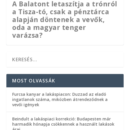
A Balatont letaszítja a trónról
a Tisza-tó, csak a pénztárca
alapján döntenek a vevők,
oda a magyar tenger
varázsa?
MOST OLVASSÁK
Furcsa kanyar a lakáspiacon: Duzzad az eladó
ingatlanok száma, miközben átrendeződnek a
vevői igények
Beindult a lakáspiaci korrekció: Budapesten már
Nyaralók Magyarországon:
A konyhai pára alattomos
Légkondi a nyaralóban – Így
harmadik hónapja csökkennek a használt lakások
árai