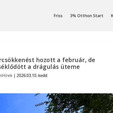
Friss
3% Otthon Start
K
csökkenést hozott a február, de
séklődött a drágulás üteme
anHírek
|
2026.03.10. kedd