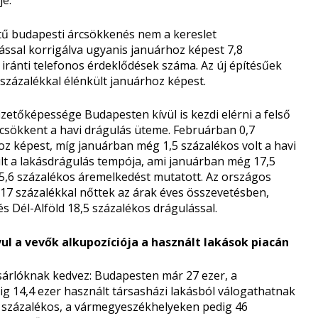
intű budapesti árcsökkenés nem a kereslet
ssal korrigálva ugyanis januárhoz képest 7,8
 iránti telefonos érdeklődések száma. Az új építésűek
8 százalékkal élénkült januárhoz képest.
izetőképessége Budapesten kívül is kezdi elérni a felső
e csökkent a havi drágulás üteme. Februárban 0,7
oz képest, míg januárban még 1,5 százalékos volt a havi
ult a lakásdrágulás tempója, ami januárban még 17,5
5,6 százalékos áremelkedést mutatott. Az országos
ol 17 százalékkal nőttek az árak éves összevetésben,
s Dél-Alföld 18,5 százalékos drágulással.
ul a vevők alkupozíciója a használt lakások piacán
ásárlóknak kedvez: Budapesten már 27 ezer, a
g 14,4 ezer használt társasházi lakásból válogathatnak
53 százalékos, a vármegyeszékhelyeken pedig 46