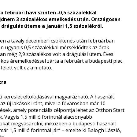
a február: havi szinten -0,5 százalékkal
ajdnem 3 százalékos emelkedés után.
Országosan
i drágulás üteme a januári 1,5 százalékról.
sten a tavaly decemberi csökkenés után februárban
an ugyanis 0,5 százalékkal mérséklődtek az árak
an még 2,9 százalékos volt a drágulási ütem. Éves
kos áremelkedéssel zárta a februárt a budapesti piac,
elett volt ez a mutató.
kra
i kereslet eltolódásával magyarázható. A használt
az új lakások iránt, mivel a fővárosban már 10
tések, amely potenciális célpontja lehet az Otthon Start
 Vagyis 1,5 millió forintnál alacsonyabb
sokat megvásárolni, miközben a budapesti használt
r 1,5 millió forintnál jár” – emelte ki Balogh László,
je.