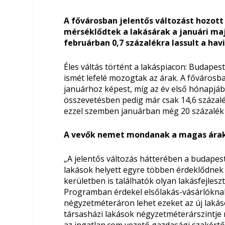
A fővárosban jelentős változást hozott 
mérséklődtek a lakásárak a januári m
februárban 0,7 százalékra lassult a hav
Éles váltás történt a lakáspiacon: Budape
ismét lefelé mozogtak az árak. A fővárosb
januárhoz képest, míg az év első hónapjáb
összevetésben pedig már csak 14,6 százalé
ezzel szemben januárban még 20 százalék f
A vevők nemet mondanak a magas ára
„A jelentős változás hátterében a budapest
lakások helyett egyre többen érdeklődnek 
kerületben is találhatók olyan lakásfejlesz
Programban érdekel elsőlakás-vásárlóknak.
négyzetméteráron lehet ezeket az új laká
társasházi lakások négyzetméterárszintje má
az ingatlan.com vezető gazdasági szakértő