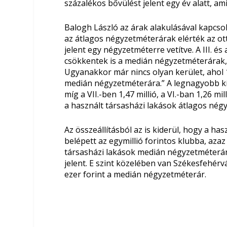
százalékos bővülést jelent egy év alatt, ami 
Balogh László az árak alakulásával kapcso
az átlagos négyzetméterárak elérték az otth
jelent egy négyzetméterre vetítve. A III. é
csökkentek is a medián négyzetméterárak, 
Ugyanakkor már nincs olyan kerület, ahol 1
medián négyzetméterára.” A legnagyobb kínál
míg a VII.-ben 1,47 millió, a VI.-ban 1,26 mi
a használt társasházi lakások átlagos nég
Az összeállításból az is kiderül, hogy a h
belépett az egymillió forintos klubba, aza
társasházi lakások medián négyzetméterár
jelent. E szint közelében van Székesfehérv
ezer forint a medián négyzetméterár.