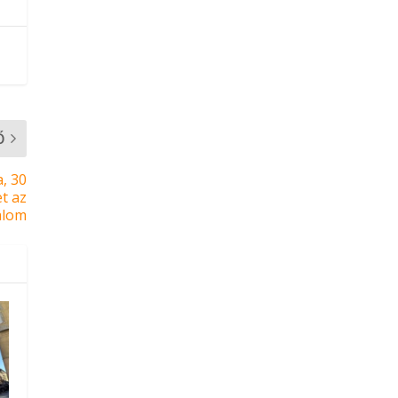
Ő
, 30
t az
álom