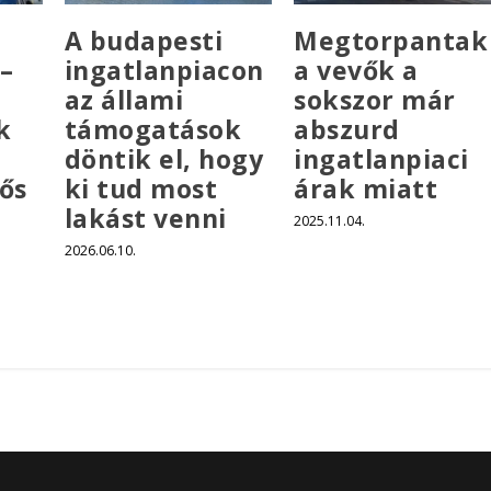
A budapesti
Megtorpantak
–
ingatlanpiacon
a vevők a
az állami
sokszor már
k
támogatások
abszurd
döntik el, hogy
ingatlanpiaci
ős
ki tud most
árak miatt
lakást venni
2025.11.04.
a
2026.06.10.
l