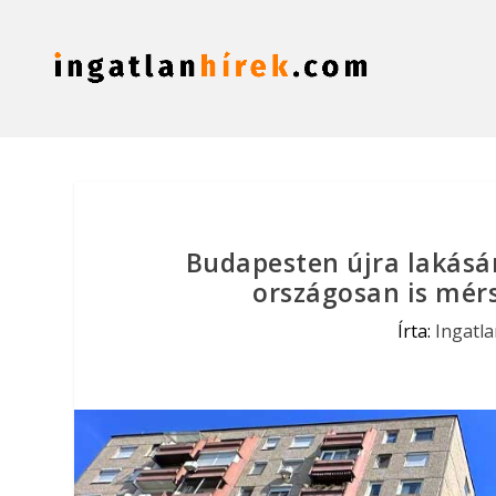
Budapesten újra lakásár
országosan is mér
Írta:
Ingatl