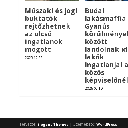
Műszaki és jogi
Budai
buktatók
lakásmaffia 
rejtőzhetnek
Gyanús
az olcsó
körülménye
ingatlanok
között
mögött
landolnak id
lakók
2025.12.22.
ingatlanjai 
közös
képviselőné
2026.05.19.
Tervezte:
| Üzemeltető:
Elegant Themes
WordPress