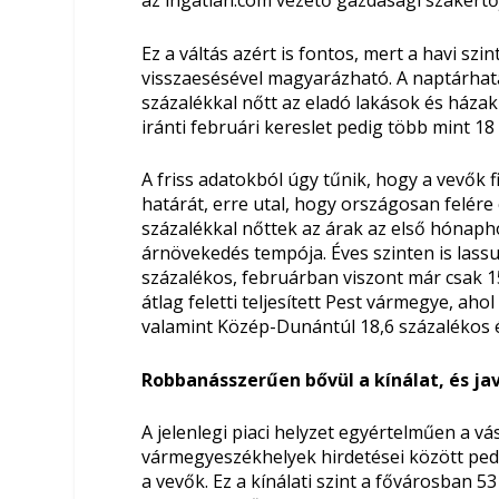
Ez a váltás azért is fontos, mert a havi sz
visszaesésével magyarázható. A naptárhatá
százalékkal nőtt az eladó lakások és házak
iránti februári kereslet pedig több mint 1
A friss adatokból úgy tűnik, hogy a vevők f
határát, erre utal, hogy országosan felér
százalékkal nőttek az árak az első hónaph
árnövekedés tempója. Éves szinten is lass
százalékos, februárban viszont már csak 1
átlag feletti teljesített Pest vármegye, ah
valamint Közép-Dunántúl 18,6 százalékos é
Robbanásszerűen bővül a kínálat, és jav
A jelenlegi piaci helyzet egyértelműen a v
vármegyeszékhelyek hirdetései között pedi
a vevők. Ez a kínálati szint a fővárosban 