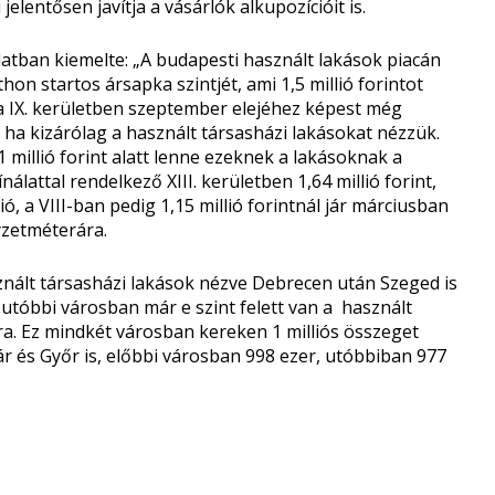
jelentősen javítja a vásárlók alkupozícióit is.
latban kiemelte: „A budapesti használt lakások piacán
on startos ársapka szintjét, ami 1,5 millió forintot
s a IX. kerületben szeptember elejéhez képest még
ha kizárólag a használt társasházi lakásokat nézzük.
 millió forint alatt lenne ezeknek a lakásoknak a
attal rendelkező XIII. kerületben 1,64 millió forint,
llió, a VIII-ban pedig 1,15 millió forintnál jár márciusban
yzetméterára.
asznált társasházi lakások nézve Debrecen után Szeged is
z utóbbi városban már e szint felett van a használt
a. Ez mindkét városban kereken 1 milliós összeget
ár és Győr is, előbbi városban 998 ezer, utóbbiban 977