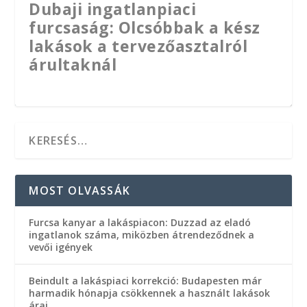
Dubaji ingatlanpiaci
furcsaság: Olcsóbbak a kész
lakások a tervezőasztalról
árultaknál
MOST OLVASSÁK
Furcsa kanyar a lakáspiacon: Duzzad az eladó
ingatlanok száma, miközben átrendeződnek a
vevői igények
Beindult a lakáspiaci korrekció: Budapesten már
100 millió forinttól a csillagos
Dubai ingatlanpiac 2026:
Dubaji ingatlanpiac: hol
Dubaji ingatlanpiac – Kinek
harmadik hónapja csökkennek a használt lakások
árai