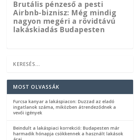
Brutális pénzeső a pesti
Airbnb-biznisz: Még mindig
nagyon megéri a rövidtávú
lakáskiadás Budapesten
MOST OLVASSÁK
Furcsa kanyar a lakáspiacon: Duzzad az eladó
ingatlanok száma, miközben átrendeződnek a
vevői igények
Beindult a lakáspiaci korrekció: Budapesten már
Stagnáló bérleti díjak: Új
Megtört a lendület a
Újabb kerület tiltaná be az
Bezuhanó albérletárak –
Hogyan védekezhet
Olcsóbb lehet a hitelt
Meglódult a budapesti
harmadik hónapja csökkennek a használt lakások
árai