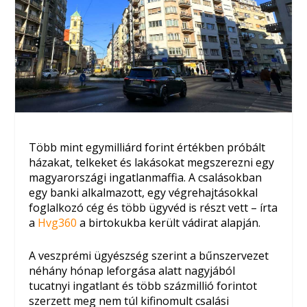
Több mint egymilliárd forint értékben próbált
házakat, telkeket és lakásokat megszerezni egy
magyarországi ingatlanmaffia. A csalásokban
egy banki alkalmazott, egy végrehajtásokkal
foglalkozó cég és több ügyvéd is részt vett – írta
a
Hvg360
a birtokukba került vádirat alapján.
A veszprémi ügyészség szerint a bűnszervezet
néhány hónap leforgása alatt nagyjából
tucatnyi ingatlant és több százmillió forintot
szerzett meg nem túl kifinomult csalási