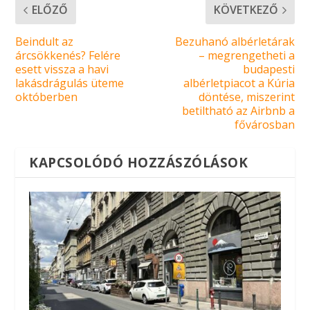
ELŐZŐ
KÖVETKEZŐ
Beindult az
Bezuhanó albérletárak
árcsökkenés? Felére
– megrengetheti a
esett vissza a havi
budapesti
lakásdrágulás üteme
albérletpiacot a Kúria
októberben
döntése, miszerint
betiltható az Airbnb a
fővárosban
KAPCSOLÓDÓ HOZZÁSZÓLÁSOK