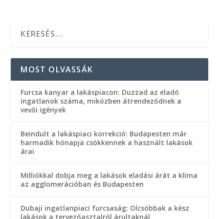
MOST OLVASSÁK
Furcsa kanyar a lakáspiacon: Duzzad az eladó
ingatlanok száma, miközben átrendeződnek a
vevői igények
Beindult a lakáspiaci korrekció: Budapesten már
harmadik hónapja csökkennek a használt lakások
árai
Milliókkal dobja meg a lakások eladási árát a klíma
az agglomerációban és Budapesten
Dubaji ingatlanpiaci furcsaság: Olcsóbbak a kész
lakások a tervezőasztalról árultaknál