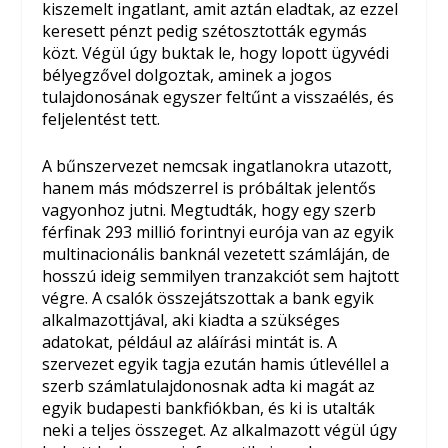
kiszemelt ingatlant, amit aztán eladtak, az ezzel
keresett pénzt pedig szétosztották egymás
közt. Végül úgy buktak le, hogy lopott ügyvédi
bélyegzővel dolgoztak, aminek a jogos
tulajdonosának egyszer feltűnt a visszaélés, és
feljelentést tett.
A bűnszervezet nemcsak ingatlanokra utazott,
hanem más módszerrel is próbáltak jelentős
vagyonhoz jutni. Megtudták, hogy egy szerb
férfinak 293 millió forintnyi eurója van az egyik
multinacionális banknál vezetett számláján, de
hosszú ideig semmilyen tranzakciót sem hajtott
végre. A csalók összejátszottak a bank egyik
alkalmazottjával, aki kiadta a szükséges
adatokat, például az aláírási mintát is. A
szervezet egyik tagja ezután hamis útlevéllel a
szerb számlatulajdonosnak adta ki magát az
egyik budapesti bankfiókban, és ki is utalták
neki a teljes összeget. Az alkalmazott végül úgy