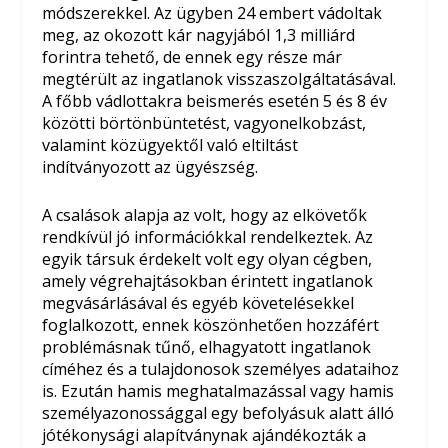
módszerekkel. Az ügyben 24 embert vádoltak
meg, az okozott kár nagyjából 1,3 milliárd
forintra tehető, de ennek egy része már
megtérült az ingatlanok visszaszolgáltatásával.
A főbb vádlottakra beismerés esetén 5 és 8 év
közötti börtönbüntetést, vagyonelkobzást,
valamint közügyektől való eltiltást
indítványozott az ügyészség.
A csalások alapja az volt, hogy az elkövetők
rendkívül jó információkkal rendelkeztek. Az
egyik társuk érdekelt volt egy olyan cégben,
amely végrehajtásokban érintett ingatlanok
megvásárlásával és egyéb követelésekkel
foglalkozott, ennek köszönhetően hozzáfért
problémásnak tűnő, elhagyatott ingatlanok
címéhez és a tulajdonosok személyes adataihoz
is. Ezután hamis meghatalmazással vagy hamis
személyazonossággal egy befolyásuk alatt álló
jótékonysági alapítványnak ajándékozták a