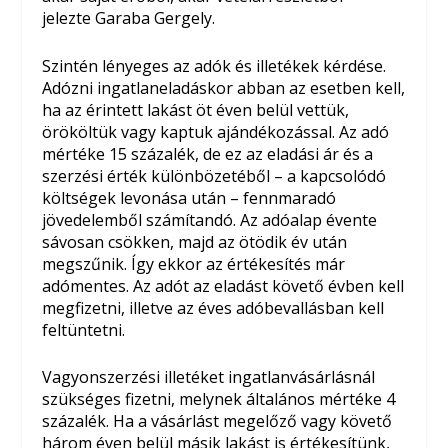
jelezte Garaba Gergely.
Szintén lényeges az adók és illetékek kérdése.
Adózni ingatlaneladáskor abban az esetben kell,
ha az érintett lakást öt éven belül vettük,
örököltük vagy kaptuk ajándékozással. Az adó
mértéke 15 százalék, de ez az eladási ár és a
szerzési érték különbözetéből – a kapcsolódó
költségek levonása után – fennmaradó
jövedelemből számítandó. Az adóalap évente
sávosan csökken, majd az ötödik év után
megszűnik. Így ekkor az értékesítés már
adómentes. Az adót az eladást követő évben kell
megfizetni, illetve az éves adóbevallásban kell
feltüntetni.
Vagyonszerzési illetéket ingatlanvásárlásnál
szükséges fizetni, melynek általános mértéke 4
százalék. Ha a vásárlást megelőző vagy követő
három éven belül másik lakást is értékesítünk,