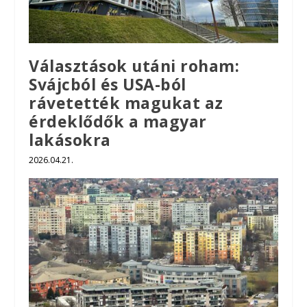
Választások utáni roham:
Svájcból és USA-ból
rávetették magukat az
érdeklődők a magyar
lakásokra
2026.04.21.