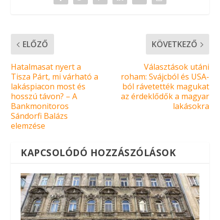
ELŐZŐ
KÖVETKEZŐ
Hatalmasat nyert a
Választások utáni
Tisza Párt, mi várható a
roham: Svájcból és USA-
lakáspiacon most és
ból rávetették magukat
hosszú távon? – A
az érdeklődők a magyar
Bankmonitoros
lakásokra
Sándorfi Balázs
elemzése
KAPCSOLÓDÓ HOZZÁSZÓLÁSOK