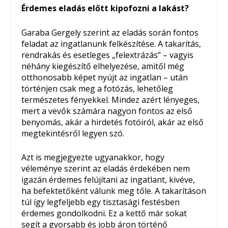
Érdemes eladás előtt kipofozni a lakást?
Garaba Gergely szerint az eladás során fontos
feladat az ingatlanunk felkészítése. A takarítás,
rendrakás és esetleges „felextrázás” – vagyis
néhány kiegészítő elhelyezése, amitől még
otthonosabb képet nyújt az ingatlan – után
történjen csak meg a fotózás, lehetőleg
természetes fényekkel. Mindez azért lényeges,
mert a vevők számára nagyon fontos az első
benyomás, akár a hirdetés fotóiról, akár az első
megtekintésről legyen szó.
Azt is megjegyezte ugyanakkor, hogy
véleménye szerint az eladás érdekében nem
igazán érdemes felújítani az ingatlant, kivéve,
ha befektetőként válunk meg tőle. A takarításon
túl így legfeljebb egy tisztasági festésben
érdemes gondolkodni. Ez a kettő már sokat
segít a gyorsabb és jobb áron történő