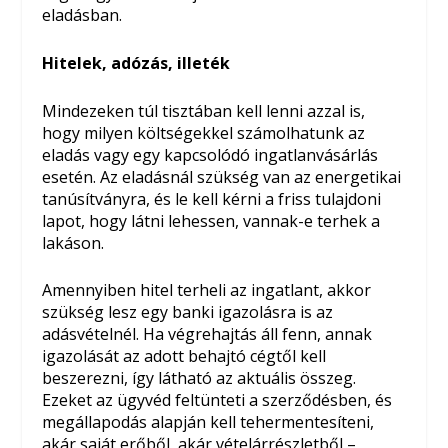
eladásban.
Hitelek, adózás, illeték
Mindezeken túl tisztában kell lenni azzal is,
hogy milyen költségekkel számolhatunk az
eladás vagy egy kapcsolódó ingatlanvásárlás
esetén. Az eladásnál szükség van az energetikai
tanúsítványra, és le kell kérni a friss tulajdoni
lapot, hogy látni lehessen, vannak-e terhek a
lakáson.
Amennyiben hitel terheli az ingatlant, akkor
szükség lesz egy banki igazolásra is az
adásvételnél. Ha végrehajtás áll fenn, annak
igazolását az adott behajtó cégtől kell
beszerezni, így látható az aktuális összeg.
Ezeket az ügyvéd feltünteti a szerződésben, és
megállapodás alapján kell tehermentesíteni,
akár saját erőből, akár vételárrészletből –