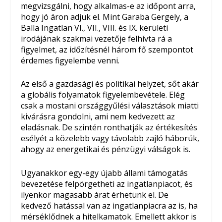
megvizsgálni, hogy alkalmas-e az időpont arra,
hogy jó áron adjuk el. Mint Garaba Gergely, a
Balla Ingatlan VI., VII., VIII. és IX. kerületi
irodájának szakmai vezetője felhívta rá a
figyelmet, az időzítésnél három fő szempontot
érdemes figyelembe venni.
Az első a gazdasági és politikai helyzet, sőt akár
a globális folyamatok figyelembevétele. Elég
csak a mostani országgyűlési választások miatti
kivárásra gondolni, ami nem kedvezett az
eladásnak. De szintén ronthatják az értékesítés
esélyét a közelebb vagy távolabb zajló háborúk,
ahogy az energetikai és pénzügyi válságok is.
Ugyanakkor egy-egy újabb állami támogatás
bevezetése felpörgetheti az ingatlanpiacot, és
ilyenkor magasabb árat érhetünk el. De
kedvező hatással van az ingatlanpiacra az is, ha
mérséklődnek a hitelkamatok. Emellett akkor is