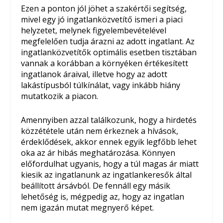
Ezen a ponton jól jöhet a szakértői segítség,
mivel egy jó ingatlanközvetítő ismeri a piaci
helyzetet, melynek figyelembevételével
megfelelően tudja árazni az adott ingatlant. Az
ingatlanközvetítők optimális esetben tisztában
vannak a korábban a környéken értékesített
ingatlanok áraival, illetve hogy az adott
lakástípusból túlkínálat, vagy inkább hiány
mutatkozik a piacon.
Amennyiben azzal találkozunk, hogy a hirdetés
közzététele után nem érkeznek a hívások,
érdeklődések, akkor ennek egyik legfőbb lehet
oka az ár hibás meghatározása. Könnyen
előfordulhat ugyanis, hogy a túl magas ár miatt
kiesik az ingatlanunk az ingatlankeresők által
beállított ársávból. De fennáll egy másik
lehetőség is, mégpedig az, hogy az ingatlan
nem igazán mutat megnyerő képet.