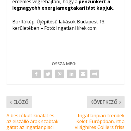
érdemes végrehajtani, hogy a
pénzünkért a
legnagyobb energiamegtakarítást kapjuk
.
Borítókép: Újépítésű lakások Budapest 13.
kerületében – Fotó: IngatlanHírek.com
OSSZA MEG:
ELŐZŐ
KÖVETKEZŐ
A beszűkült kínálat és
Ingatlanpiaci trendek
az elszálló árak szabtak
Kelet-Európában, itt a
gátat az ingatlanpiaci
világhíres Colliers friss