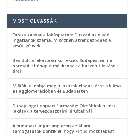
MOST OLVASSÁK
Furcsa kanyar a lakáspiacon: Duzzad az eladó
ingatlanok száma, miközben átrendeződnek a
vevői igények
Beindult a lakáspiaci korrekció: Budapesten már
harmadik hónapja csökkennek a használt lakások
árai
Milliókkal dobja meg a lakások eladási árát a klíma
az agglomerációban és Budapesten
Dubaji ingatlanpiaci furcsaság: Olcsóbbak a kész
lakások a tervezőasztalról árultaknál
A budapesti ingatlanpiacon az állami
támogatások döntik el, hogy ki tud most lakást