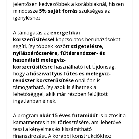
jelentősen kedvezőbbek a korábbiaknál, hiszen
mindössze
5% saját forrás
szükséges az
igényléshez.
A támogatás az
energetikai
korszerűsítéssel
kapcsolatos beruházásokat
segíti, így többek között
szigetelésre,
nyílászárócserére, fűtésrendszer- és
használati melegvíz-
korszerűsítésre
használható fel. Újdonság,
hogy a
hőszivattyús fűtés és melegvíz-
rendszer korszerűsítése
önállóan is
támogatható, így azok is élhetnek a
lehetőséggel, akik már részben felújított
ingatlanban élnek.
A program
akár 15 éves futamidőt
is biztosít a
kamatmentes hitel törlesztésére, ami lehetővé
teszi a kényelmes és kiszámítható
finanszírozást. A korábbi konstrukciókhoz