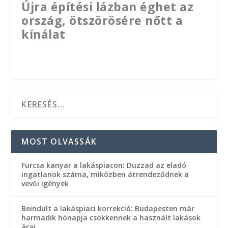
Újra építési lázban éghet az
ország, ötszörösére nőtt a
kínálat
MOST OLVASSÁK
Furcsa kanyar a lakáspiacon: Duzzad az eladó
ingatlanok száma, miközben átrendeződnek a
vevői igények
Beindult a lakáspiaci korrekció: Budapesten már
Évtizedes mélypontot értek
Elindult az előregisztráció a
Megjelent az Otthon Start
Családi ház építés: Buktatók,
Bedurran az MBH Bank
A konyhai pára alattomos
“Az emberek irigyek,
harmadik hónapja csökkennek a használt lakások
árai