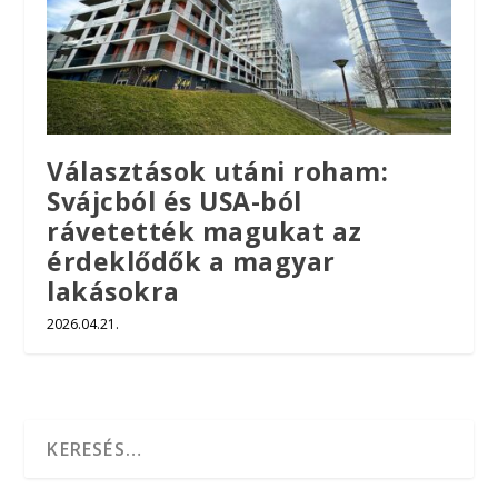
Választások utáni roham:
Svájcból és USA-ból
rávetették magukat az
érdeklődők a magyar
lakásokra
2026.04.21.