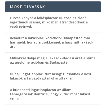
MOST OLVASSÁK
Furcsa kanyar a lakáspiacon: Duzzad az eladó
ingatlanok száma, miközben átrendeződnek a
vevői igények
Beindult a lakáspiaci korrekció: Budapesten már
harmadik hónapja csökkennek a használt lakások
árai
Milliókkal dobja meg a lakások eladási árát a klíma
az agglomerációban és Budapesten
Dubaji ingatlanpiaci furcsaság: Olcsóbbak a kész
lakások a tervezőasztalról árultaknál
A budapesti ingatlanpiacon az állami
támogatások döntik el, hogy ki tud most lakást
venni