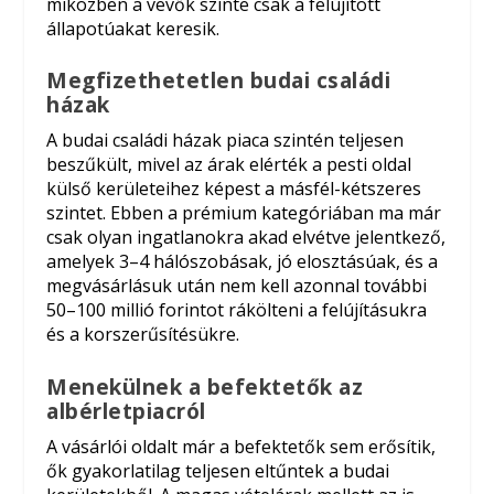
miközben a vevők szinte csak a felújított
állapotúakat keresik.
Megfizethetetlen budai családi
házak
A budai családi házak piaca szintén teljesen
beszűkült, mivel az árak elérték a pesti oldal
külső kerületeihez képest a másfél-kétszeres
szintet. Ebben a prémium kategóriában ma már
csak olyan ingatlanokra akad elvétve jelentkező,
amelyek 3–4 hálószobásak, jó elosztásúak, és a
megvásárlásuk után nem kell azonnal további
50–100 millió forintot rákölteni a felújításukra
és a korszerűsítésükre.
Menekülnek a befektetők az
albérletpiacról
A vásárlói oldalt már a befektetők sem erősítik,
ők gyakorlatilag teljesen eltűntek a budai