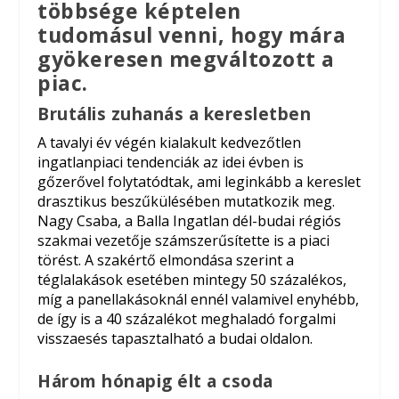
többsége képtelen
tudomásul venni, hogy mára
gyökeresen megváltozott a
piac.
Brutális zuhanás a keresletben
A tavalyi év végén kialakult kedvezőtlen
ingatlanpiaci tendenciák az idei évben is
gőzerővel folytatódtak, ami leginkább a kereslet
drasztikus beszűkülésében mutatkozik meg.
Nagy Csaba, a Balla Ingatlan dél-budai régiós
szakmai vezetője számszerűsítette is a piaci
törést. A szakértő elmondása szerint a
téglalakások esetében mintegy 50 százalékos,
míg a panellakásoknál ennél valamivel enyhébb,
de így is a 40 százalékot meghaladó forgalmi
visszaesés tapasztalható a budai oldalon.
Három hónapig élt a csoda