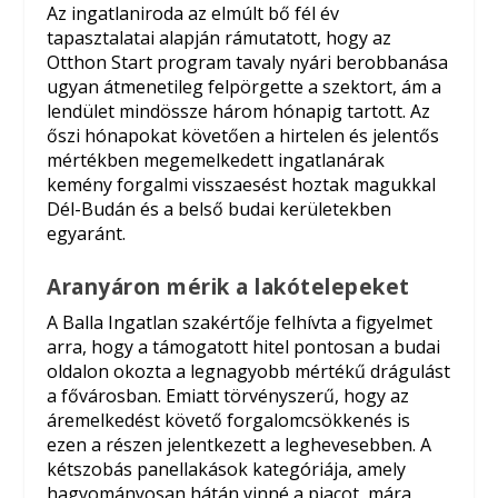
Az ingatlaniroda az elmúlt bő fél év
tapasztalatai alapján rámutatott, hogy az
Otthon Start program tavaly nyári berobbanása
ugyan átmenetileg felpörgette a szektort, ám a
lendület mindössze három hónapig tartott. Az
őszi hónapokat követően a hirtelen és jelentős
mértékben megemelkedett ingatlanárak
kemény forgalmi visszaesést hoztak magukkal
Dél-Budán és a belső budai kerületekben
egyaránt.
Aranyáron mérik a lakótelepeket
A Balla Ingatlan szakértője felhívta a figyelmet
arra, hogy a támogatott hitel pontosan a budai
oldalon okozta a legnagyobb mértékű drágulást
a fővárosban. Emiatt törvényszerű, hogy az
áremelkedést követő forgalomcsökkenés is
ezen a részen jelentkezett a leghevesebben. A
kétszobás panellakások kategóriája, amely
hagyományosan hátán vinné a piacot, mára