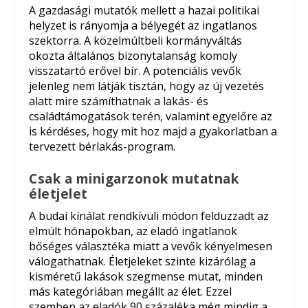
A gazdasági mutatók mellett a hazai politikai
helyzet is rányomja a bélyegét az ingatlanos
szektorra. A közelmúltbeli kormányváltás
okozta általános bizonytalanság komoly
visszatartó erővel bír. A potenciális vevők
jelenleg nem látják tisztán, hogy az új vezetés
alatt mire számíthatnak a lakás- és
családtámogatások terén, valamint egyelőre az
is kérdéses, hogy mit hoz majd a gyakorlatban a
tervezett bérlakás-program.
Csak a minigarzonok mutatnak
életjelet
A budai kínálat rendkívüli módon felduzzadt az
elmúlt hónapokban, az eladó ingatlanok
bőséges választéka miatt a vevők kényelmesen
válogathatnak. Életjeleket szinte kizárólag a
kisméretű lakások szegmense mutat, minden
más kategóriában megállt az élet. Ezzel
szemben az eladók 90 százaléka még mindig a