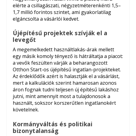
elérte a csillagászati, négyzetméterenkénti 1,5–
1,7 millió forintos szintet, ami gyakorlatilag
elgáncsolta a vásárlói kedvet.
Újépítésű projektek szívják el a
levegőt
A megemelkedett használtlakás-árak mellett
egy másik komoly tényező is hátráltatja a piacot:
a vevők feszülten várják a beharangozott
Otthon Start-os újépítésű ingatlan-projekteket.
Az érdeklődők azért is halasztják el a vásárlást,
mert a kalkulációk szerint hamarosan azonos
áron fognak tudni teljesen új építésű lakáshoz
jutni, mint amennyit most a tulajdonosok a
használt, sokszor korszerűtlen ingatlanokért
követelnek.
Kormányváltás és politikai
bizonytalanság