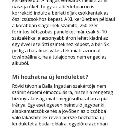
kerületekből. A magas vételárak mellett az is
riasztja őket, hogy az albérletpiacon is
korrekció indult: a bérleti díjak csökkentek az
őszi csúcsokhoz képest. A XI. kerületben például
a korábban slágernek számító, 250 ezer
forintos kétszobás paneleket már csak 5–10
százalékkal alacsonyabb áron lehet kiadni az
egy évvel ezelőtti szintekhez képest, a bérlők
pedig a hatalmas választék miatt azonnal
továbbállnak, ha a tulajdonos nem enged az
alkuból.
Mi hozhatna új lendületet?
Rövid távon a Balla Ingatlan szakértője nem
számít érdemi elmozdulásra, hiszen a rengeteg
bizonytalanság miatt megjósolhatatlan a piac
iránya. Egy esetlegesen beinduló jegybanki
alapkamatcsökkenés a jövőben az olcsóbbá
váló lakáshitelek révén persze hozhatna új
lendületet a budai oldalra, egyelőre azonban