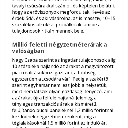
tavalyi csúcsárakkal számol, és képtelen belátni,
hogy az erőviszonyok megfordultak. Kevés az
érdeklődő, és aki vásárolna, az is masszív, 10–15
százalékos alkukkal próbálkozik, amibe a
tulajdonosok ritkán mennek bele.
Millió feletti négyzetméterárak a
valóságban
Nagy Csaba szerint az ingatlantulajdonosok alig
10 százaléka hajlandó az árakat a megváltozott
piaci realitásokhoz igazítani, a többség
egyszerűen a „csodára vár”. Pedig a szakértő
szerint egyhamar nem lesz jobb a helyzetük,
mert nem látszik olyan gazdasági tényező, ami
az árakat újra felfelé hajtaná. Jelenleg a
tényleges tranzakciós árak a kisméretű,
felújítandó budai paneleknél 1,2 millió forintnál
kezdődnek négyzetméterenként, míg a
téglalakásoknál 1,5 millió forint az induló ár,