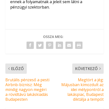
ennek a folyamatnak a jeleit sem látni a
pénzügyi szektorban.
OSSZA MEG:
ELŐZŐ
KÖVETKEZŐ
Brutális pénzeső a pesti
Megtört a jég:
Airbnb-biznisz: Még
Májusban kimozdult az
mindig nagyon megéri
idei mélypontról a
a rövidtávú lakáskiadás
lakáspiac, Budapest
Budapesten
diktálja a tempót